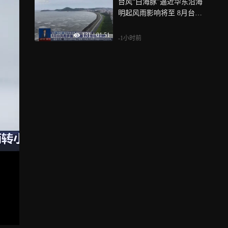
台风“白海豚”逼近华东沿海
明起风雨影响将至 8月台风
有多强？最易在哪些地方登
131
|
01:51
陆？
-1小时前