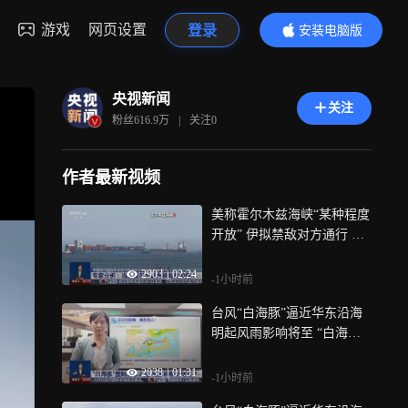
游戏
网页设置
登录
安装电脑版
内容更精彩
央视新闻
关注
粉丝
616.9万
|
关注
0
作者最新视频
美称霍尔木兹海峡“某种程度
开放” 伊拟禁敌对方通行 专
家分析：当前霍尔木兹海峡
2903
|
02:24
局势如何？
-1小时前
台风“白海豚”逼近华东沿海
明起风雨影响将至 “白海豚”
登陆后怎么走 将影响哪些地
2038
|
01:31
方？
-1小时前