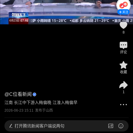
关注
8
评论
收藏
1
@
C位看新闻
江南 长江中下游入梅偏晚 江淮入梅偏早
2026-06-23 15:11
发布于
山西
打开
腾讯新闻客户端说两句