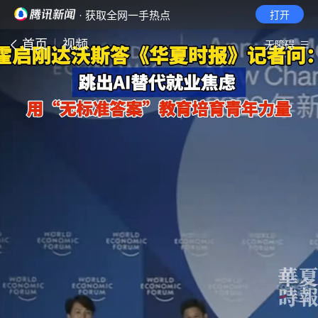
· 获取全网一手热点
打开
首页
视频
无障碍