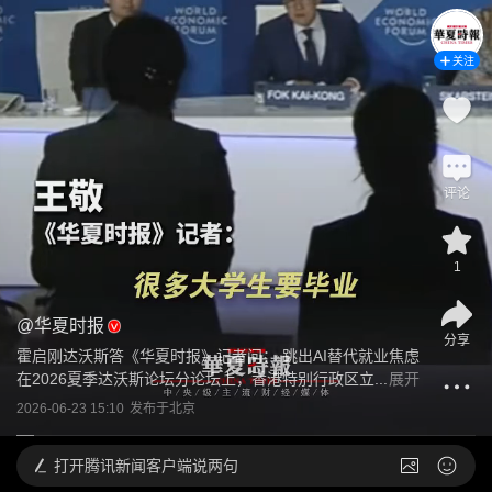
关注
评论
1
@
华夏时报
分享
霍启刚达沃斯答《华夏时报》记者问： 跳出AI替代就业焦虑 
在2026夏季达沃斯论坛分论坛上，香港特别行政区立...
展开
2026-06-23 15:10
发布于
北京
打开
腾讯新闻客户端说两句