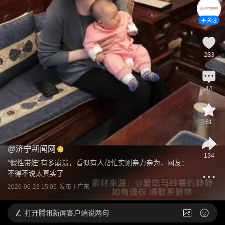
关注
233
44
61
@
济宁新闻网
134
“假性带娃”有多崩溃，看似有人帮忙实则亲力亲为，网友：
不得不说太真实了
2026-06-23 15:05
发布于
广东
打开
腾讯新闻客户端说两句