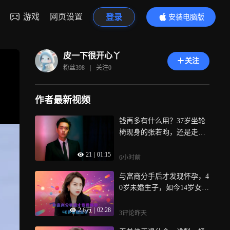
游戏
网页设置
登录
安装电脑版
内容更精彩
皮一下很开心丫
关注
粉丝
398
|
关注
0
作者最新视频
钱再多有什么用？37岁坐轮
椅现身的张若昀，还是走上
了邓超的老路
21
|
01:15
6小时前
与富商分手后才发现怀孕，4
0岁未婚生子，如今14岁女儿
成她的骄傲
2.6万
|
02:28
3评论
昨天