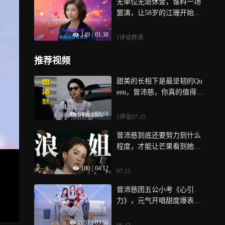
无单位无退休金，谁料一场
罢演，让58岁的江珊开始为
了生计奔波
149
|
01:38
1评论
昨天
推荐视频
甜美的长相下是最坚韧的Qu
een，曾沛慈，你真的值得被
看见
8495
|
03:18
1评论
07-15
曾沛慈到底还要努力到什么
程度，才能让芒果看到她的
好
100
|
04:12
07-15
曾沛慈团五公小考《心引
力》，元气开唱甜度爆表丨
乘风纯享
7697
|
03:58