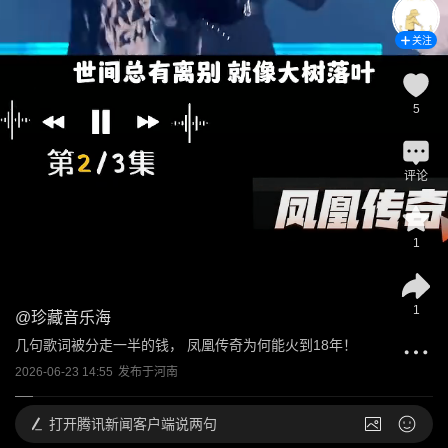
关注
5
评论
1
1
@
珍藏音乐海
几句歌词被分走一半的钱， 凤凰传奇为何能火到18年！
2026-06-23 14:55
发布于
河南
打开
腾讯新闻客户端说两句