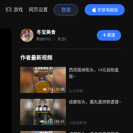
游戏
网页设置
登录
安装电脑版
内容更精彩
冬宝美食
关注
粉丝
6702
|
关注
0
作者最新视频
西双版纳街头，14元自助盒
饭~
756
|
01:08
21小时前
成都街头，魔丸蛋烘糕婆婆~
1.1万
|
01:41
15评论
昨天