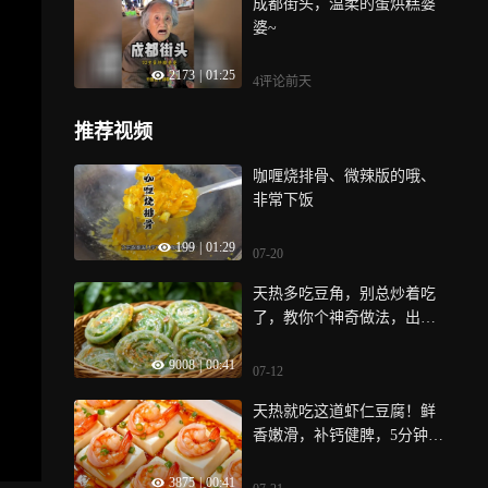
成都街头，温柔的蛋烘糕婆
婆~
2173
|
01:25
4评论
前天
推荐视频
咖喱烧排骨、微辣版的哦、
非常下饭
199
|
01:29
07-20
天热多吃豆角，别总炒着吃
了，教你个神奇做法，出锅
居然比肉还香，孩子吃美了
9008
|
00:41
07-12
天热就吃这道虾仁豆腐！鲜
香嫩滑，补钙健脾，5分钟出
锅，孩子点名要吃
3875
|
00:41