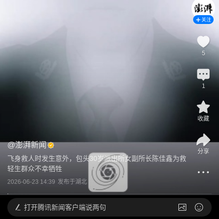
关注
5
1
收藏
@
澎湃新闻
分享
飞身救人时发生意外，包头30岁派出所女副所长陈佳鑫为救
轻生群众不幸牺牲
2026-06-23 14:39
发布于
湖北
打开
腾讯新闻客户端说两句