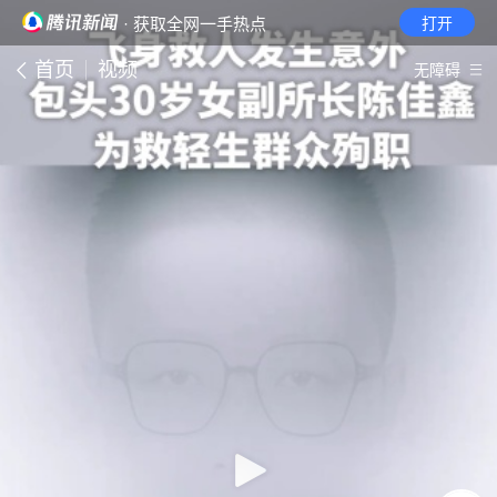
· 获取全网一手热点
打开
首页
视频
无障碍