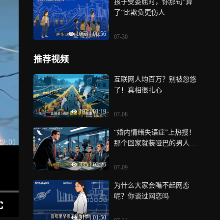
孩子受委屈时，你那句“算
了”比欺负更伤人
1063
|
00:56
07-30
推荐视频
互联网人均百万？别被忽悠
了！真相很扎心
192
|
01:19
07-08
“婚内情绪失语症”上热搜！
那个回家就装哑巴的男人，
终于被理解了
335
|
03:26
07-09
为什么大家会瞧不起网恋
呢？你谈过网恋吗
317
|
01:50