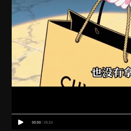
00:00
/
05:24