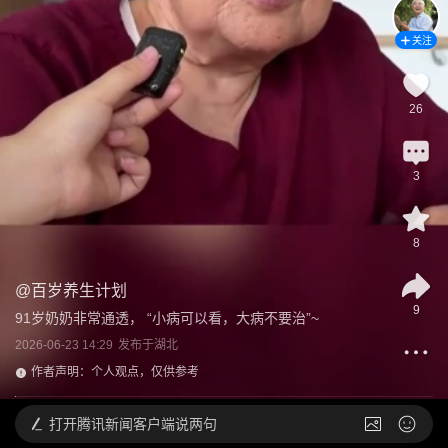
关注
26
3
8
@
百岁养生计划
9
91岁奶奶非常通透， “小病可以看，大病不要治”~
2026-06-23 14:29
发布于
湖北
作者声明：个人观点，仅供参考
打开
腾讯新闻客户端说两句