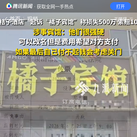
· 获取全网一手热点
打开
首页
视频
无障碍