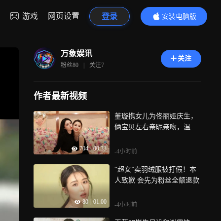
游戏
网页设置
登录
安装电脑版
内容更精彩
万象娱讯
关注
粉丝
80
|
关注
7
作者最新视频
董璇携女儿为佟丽娅庆生，
俩宝贝左右亲昵亲吻，温馨
画面治愈众人
704
|
00:33
-4小时前
“超女”卖羽绒服被打假！本
人致歉 会先为粉丝全额退款
80
|
01:00
-4小时前