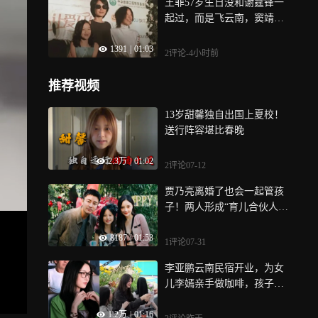
王菲57岁生日没和谢霆锋一
起过，而是飞云南，窦靖童
李嫣都在云南
1391
|
01:03
2评论
-4小时前
推荐视频
13岁甜馨独自出国上夏校！
送行阵容堪比春晚
2.3万
|
01:02
2评论
07-12
贾乃亮离婚了也会一起管孩
子！两人形成“育儿合伙人”
模式，底线是给予孩子充分
8187
|
01:53
的爱
1评论
07-31
李亚鹏云南民宿开业，为女
儿李嫣亲手做咖啡，孩子长
相随爸气质像王菲
1.2万
|
01:16