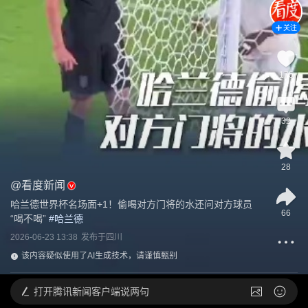
关注
175
32
28
@
看度新闻
哈兰德世界杯名场面+1！偷喝对方门将的水还问对方球员
66
“喝不喝”
 #
哈兰德
2026-06-23 13:38
发布于
四川
该内容疑似使用了AI生成技术，请谨慎甄别
打开
腾讯新闻客户端说两句