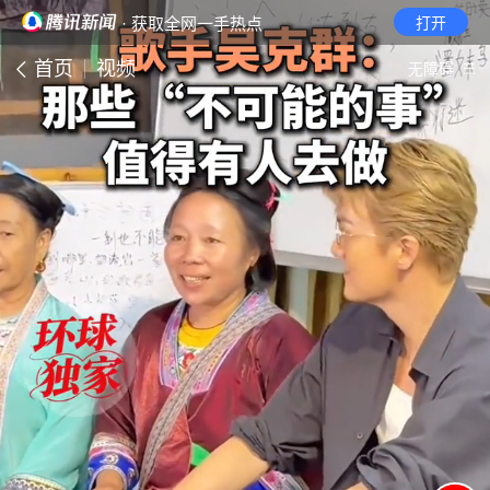
· 获取全网一手热点
打开
首页
视频
无障碍