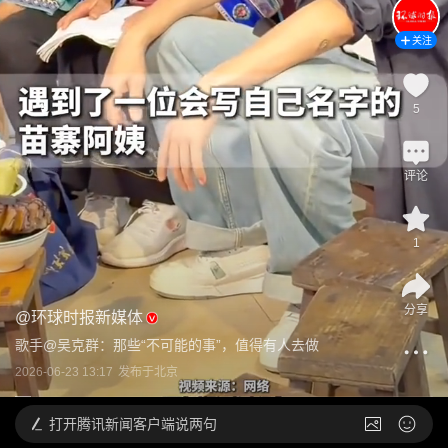
关注
5
评论
1
分享
@
环球时报新媒体
歌手@吴克群：那些“不可能的事”，值得有人去做
2026-06-23 13:17
发布于
北京
打开
腾讯新闻客户端说两句