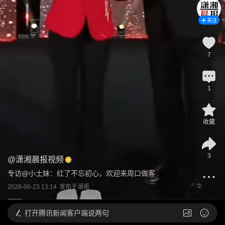
关注
7
1
收藏
3
@
潇湘晨报视频
专访@小土妹：红了不忘初心，欢迎来周口做客
2026-06-23 13:14
发布于
湖南
打开
腾讯新闻客户端说两句