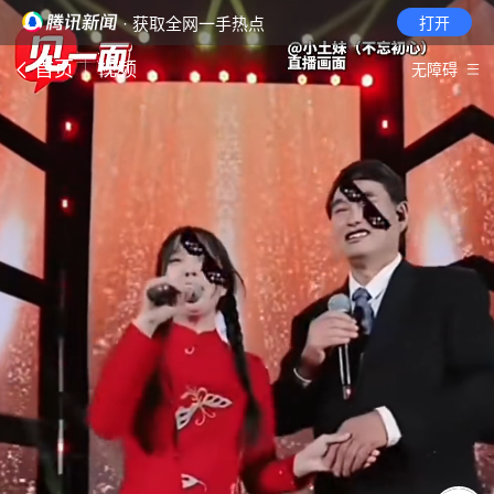
· 获取全网一手热点
打开
首页
视频
无障碍