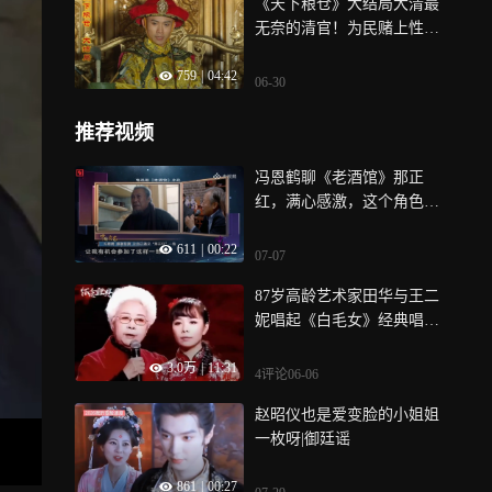
《天下粮仓》大结局大清最
无奈的清官！为民赌上性
命，乾隆却含泪斩忠良
759
|
04:42
06-30
推荐视频
冯恩鹤聊《老酒馆》那正
红，满心感激，这个角色成
就了自己
611
|
00:22
07-07
87岁高龄艺术家田华与王二
妮唱起《白毛女》经典唱
段，实力开嗓《九儿》《走
3.0万
|
11:31
西口》
4评论
06-06
赵昭仪也是爱变脸的小姐姐
一枚呀|御廷谣
861
|
00:27