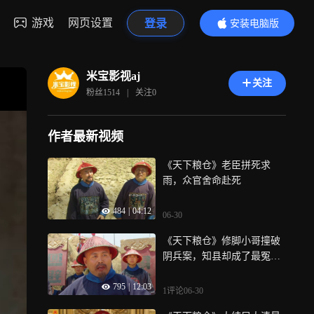
游戏
网页设置
登录
安装电脑版
内容更精彩
米宝影视aj
关注
粉丝
1514
|
关注
0
作者最新视频
《天下粮仓》老臣拼死求
雨，众官舍命赴死
484
|
04:12
06-30
《天下粮仓》修脚小哥撞破
阴兵案，知县却成了最冤的
阴魂
795
|
12:03
1评论
06-30