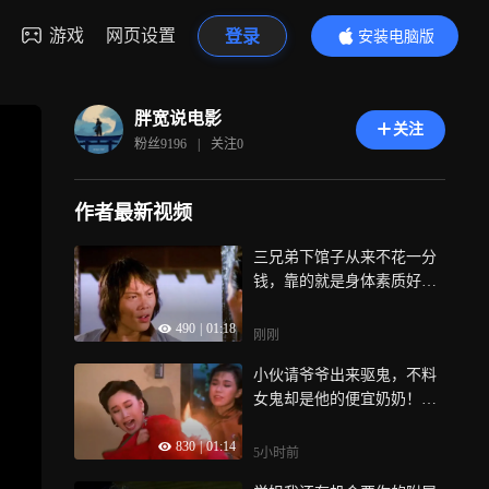
游戏
网页设置
登录
安装电脑版
内容更精彩
胖宽说电影
关注
粉丝
9196
|
关注
0
作者最新视频
三兄弟下馆子从来不花一分
钱，靠的就是身体素质好！
《卖命小子》下
490
|
01:18
刚刚
小伙请爷爷出来驱鬼，不料
女鬼却是他的便宜奶奶！
《吉屋藏娇》下
830
|
01:14
5小时前