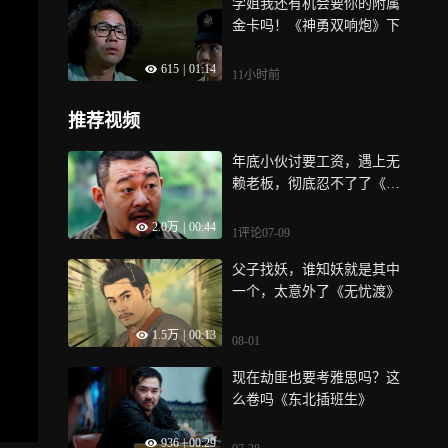
学姐我还有机会要你的附属
金卡吗！《神勇双响炮》下
615
|
01:14
11小时前
推荐视频
年底小伙讨要工资，遇上无
赖老板，彻底忍不了了《利
剑玫瑰》
2.0万
|
00:44
1评论
07-09
父子找妖，谁知妖就是其中
一个，太意外了《无忧渡》
1.5万
|
00:13
08-01
现在劫匪也要考雅思吗？这
么卷吗《东北插班生》
936
|
00:29