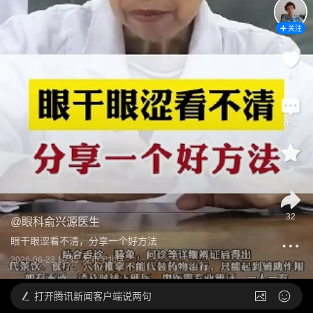
关注
4
评论
3
32
@
眼科俞兴源医生
眼干眼涩看不清，分享一个好方法
2026-06-23 10:35
发布于
北京
打开
腾讯新闻客户端说两句