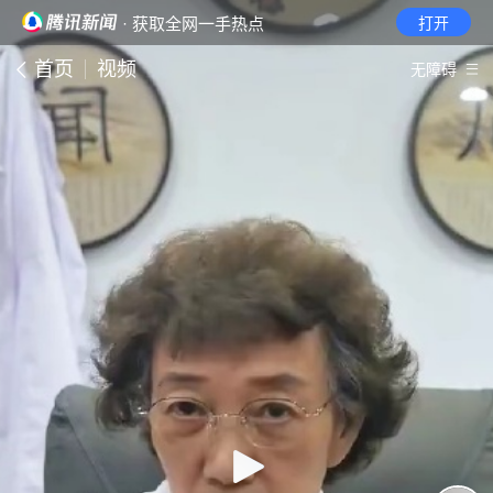
· 获取全网一手热点
打开
首页
视频
无障碍