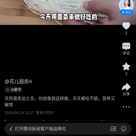
关注
1
评论
2
@
花儿厨房A
AI章节
分享
天热面条加土豆，你就像我这样做，天天都吃不腻，营养又
解馋
2026-06-23 10:27
发布于
四川
打开
腾讯新闻客户端说两句