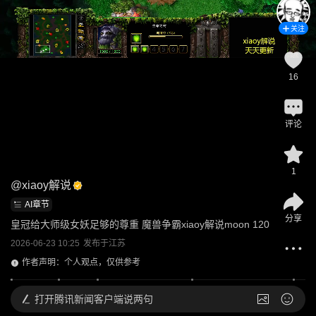
关注
16
评论
1
@
xiaoy解说
AI章节
分享
皇冠给大师级女妖足够的尊重 魔兽争霸xiaoy解说moon 120
2026-06-23 10:25
发布于
江苏
作者声明：个人观点，仅供参考
打开
腾讯新闻客户端说两句