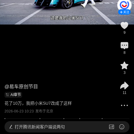
关注
9
8
3
@
易车原创节目
11
AI章节
花了10万，我把小米SU7改成了这样
2026-06-23 10:23
发布于
北京
打开
腾讯新闻客户端说两句