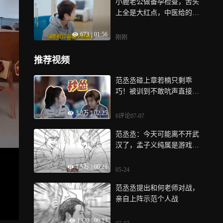
小鹿老公做备孕检查，舌头
上全是大红点，中医给的建
议相当专业！丨姐姐当家
673
|
01:56
刚刚
推荐视频
范丞丞碰上章若楠只剩乖
巧！被训到不敢吭声直接拿
捏丨贵圈名场面
3.3万
|
02:25
6评论
07-07
范丞丞：今天可能离不开武
汉了，孟子义纯属是游戏黑
洞
1.5万
|
00:21
05-24
范丞丞提出和何老师对战，
亲自上阵示范个人战
1320
|
00:13