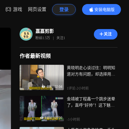
游戏
网页设置
登录
安装电脑版
内容更精彩
嘉嘉剪影
关注
粉丝
1.5万
|
关注
1
作者最新视频
黄晓明走心谈过往：明明知
道对方有问题，却选择用大
度去原谅！
488
|
02:04
1评论
-2小时前
金靖被丁程鑫一个跳步迷晕
了，直呼“好帅”！这下魅力
真的藏不住了丨开推
4484
|
01:59
-1小时前