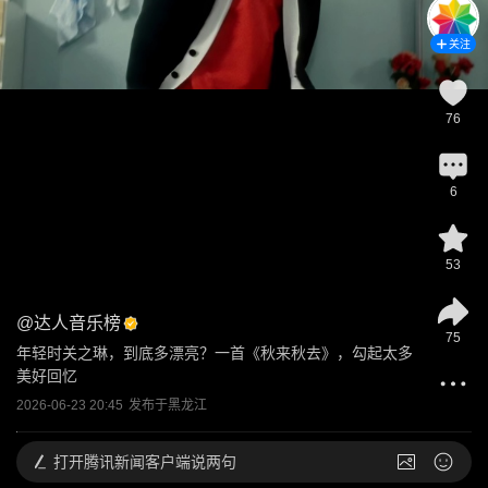
关注
76
6
53
@
达人音乐榜
75
年轻时关之琳，到底多漂亮？一首《秋来秋去》，勾起太多
美好回忆
2026-06-23 20:45
发布于
黑龙江
打开
腾讯新闻客户端说两句