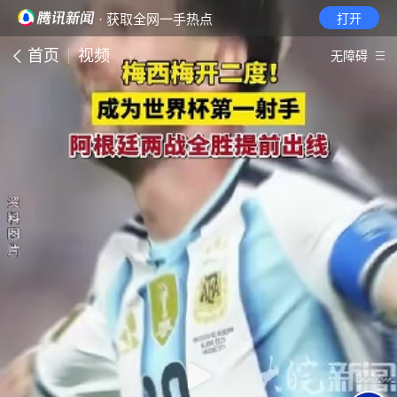
· 获取全网一手热点
打开
首页
视频
无障碍