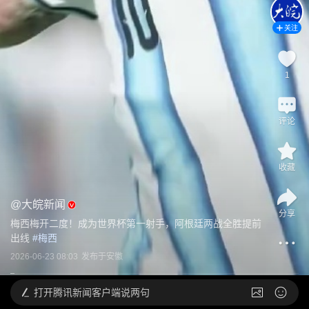
关注
1
评论
收藏
@
大皖新闻
分享
梅西梅开二度！成为世界杯第一射手，阿根廷两战全胜提前
出线
 #
梅西
2026-06-23 08:03
发布于
安徽
打开
腾讯新闻客户端说两句