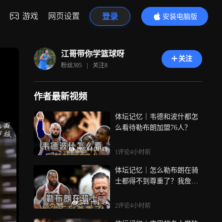
游戏
网页设置
登录
安装电脑版
内容更精彩
江哥带你学篮球呀
关注
粉丝
395
|
关注
8
作者最新视频
体坛记忆｜韦德和波什都怎
么看待勒布朗加盟76人？
2623
|
01:45
1评论
4小时前
体坛记忆｜怎么勒布朗在骑
士都得不到尊重了？我詹想
回骑士吃了的闭门羹？
544
|
01:49
2评论
4小时前