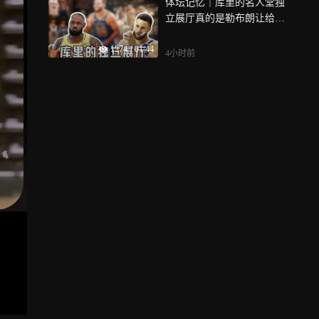
体坛记忆｜库里的名人堂独
立展厅真的是勒布朗让给库
里的吗？
1274
|
01:44
4小时前