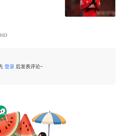
协议》
先
登录
后发表评论~