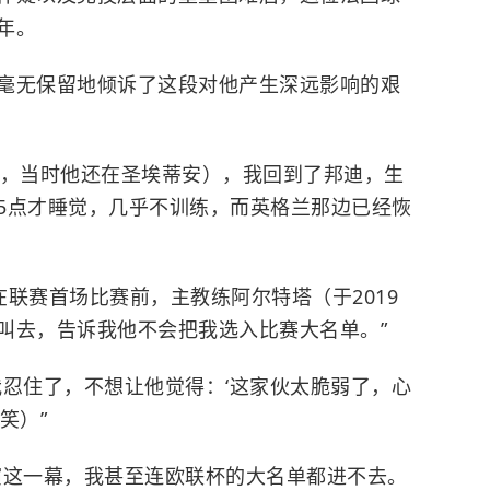
年。
毫无保留地倾诉了这段对他产生深远影响的艰
3月，当时他还在圣埃蒂安），我回到了邦迪，生
5点才睡觉，几乎不训练，而英格兰那边已经恢
在联赛首场比赛前，主教练阿尔特塔（于2019
叫去，告诉我他不会把我选入比赛大名单。”
我忍住了，不想让他觉得：‘这家伙太脆弱了，心
笑）”
演这一幕，我甚至连欧联杯的大名单都进不去。