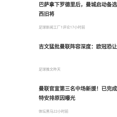
巴萨拿下罗德里后，曼城启动备选
西旧将
足球新闻工厂
1评论
17小时前
吉文猛批曼联阵容深度：欧冠恐让
足球推文
昨天
曼联官宣第三名中场新援！已完成
特安排原因曝光
体坛黑马
22小时前