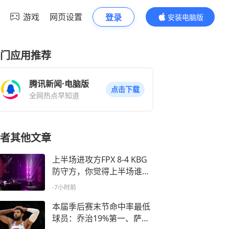
游戏
网页设置
登录
安装电脑版
内容更精彩
门应用推荐
腾讯新闻·电脑版
点击下载
全网热点早知道
者其他文章
上半场进攻方FPX 8-4 KBG
防守方，你觉得上半场谁的
表现最好
-7小时前
本届季后赛末节命中率最低
球员：乔治19%第一、萨格