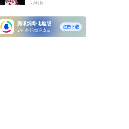
斯第二
-7小时前
腾讯新闻·电脑版
点击下载
24小时陪你追热点