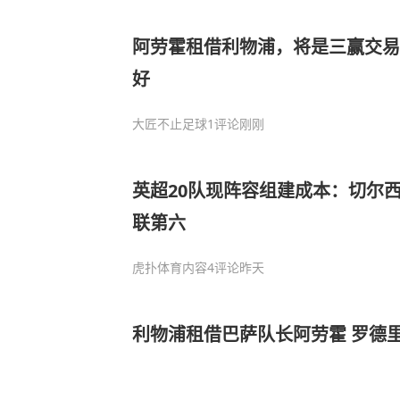
阿劳霍租借利物浦，将是三赢交易
好
大匠不止足球
1评论
刚刚
英超20队现阵容组建成本：切尔西
联第六
虎扑体育内容
4评论
昨天
利物浦租借巴萨队长阿劳霍 罗德