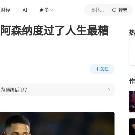
财经
AI
更多
虎扑体育内容
搜索
在阿森纳度过了人生最糟
热
关注
作
成为顶级后卫？