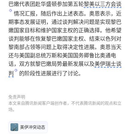
巴嫩代表团赴华盛顿参加第五轮
黎美以三方会谈
情况汇报，随后作出上述表态。奥恩表示，近
期事态发展证明，通过谈判解决问题是实现黎巴
嫩国家目标和维护国家主权的正确选择。他希望
谈判能够在恢复黎巴嫩国家主权、结束
以色列
对
黎南部占领等问题上取得决定性进展。奥恩当天
还与美国副总统万斯和美国国务卿鲁比奥通电
话，双方就黎巴嫩局势最新发展以及
美伊瑞士谈
判
的阶段性进展进行了讨论。
免责声明
本文来自腾讯新闻客户端创作者，不代表腾讯新闻的观点和立
场。
美伊冲突动态