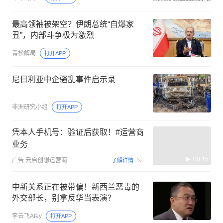
最高领袖被架空？伊朗总统“自爆家
丑”，内部斗争极为激烈
青松解局
打开APP
尼日利亚中企骚乱事件启示录
非洲研究小组
打开APP
凭本人手机号：验证后获取！#运营商
业务
00:15
广告
云启创想运营商
了解详情
中新关系正在被带偏！新西兰恶毒的
外交部长，别拿反华当表演？
李云飞Afey
打开APP