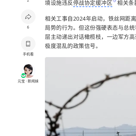
2
境设施违反
停战协定缓冲区
相关条
相关工事自2024年启动，铁丝网
局势的行为。但这份强硬表态与总统
6
层主动递出对话橄榄枝，一边军方高
极度混乱的政策信号。
手机看
元宝 · 新闻妹