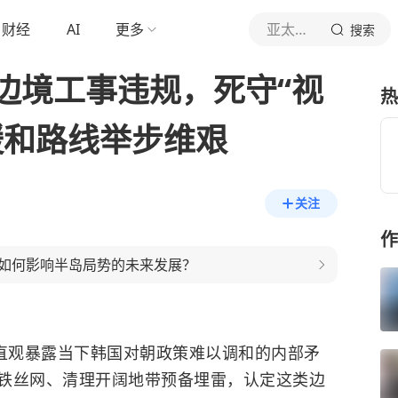
财经
AI
更多
亚太风云
搜索
边境工事违规，死守“视
热
缓和路线举步维艰
关注
作
如何影响半岛局势的未来发展？
，直观暴露当下韩国对朝政策难以调和的内部矛
铁丝网、清理开阔地带预备埋雷，认定这类边