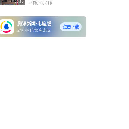
点头：广岛被投原子弹81周
00:16
6评论
20小时前
年纪念仪式
腾讯新闻·电脑版
点击下载
24小时陪你追热点