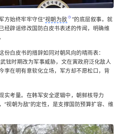
军方始终牢牢守住“
视朝为敌
”的底层叙事。就
已经辟谣修改国防白皮书表述的传闻，明确维
。
这份白皮书的措辞如同对朝风向的晴雨表：
，卢武铉时期改为军事威胁，文在寅政府泛化敌人
今李在明有意软化立场，军方却不愿松口，背
现实考量。在韩军安全逻辑中，朝鲜核导力
，“视朝为敌”的定性，是支撑国防预算扩容、维