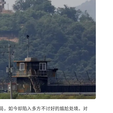
局，如今却陷入多方不讨好的尴尬处境。对