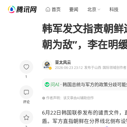
首页
要闻
北京
科技
韩军发文指责朝鲜
朝为敌”，李在明
亚太风云
2026-06-23 23:12
发布于
山西
国际领域创作者
1
问AI
·
韩国总统与军方的政策分歧可能
作者声明：该文章由AI辅助创作
评论
6月22日韩国联参发布的谴责文件
盾。军方直指朝鲜在分界线北侧布设