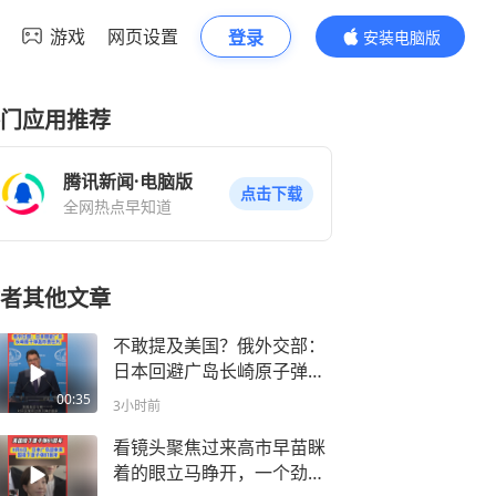
游戏
网页设置
登录
安装电脑版
内容更精彩
门应用推荐
腾讯新闻·电脑版
点击下载
全网热点早知道
者其他文章
不敢提及美国？俄外交部：
日本回避广岛长崎原子弹轰
炸责任方
00:35
3小时前
看镜头聚焦过来高市早苗眯
着的眼立马睁开，一个劲的