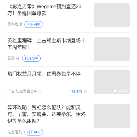
《影之刃零》Wegame预约直逼20
万！坐稳国单爆款
黑色玫瑰
打开APP
英雄里程碑：上古领主斯卡纳登场十
五周年啦！
艾黎ike
打开APP
热门权益月月领，优惠券包享不停！
00:15
广告
加点量会员中心
了解详情
异环攻略：残虹怎么配队？能和灵
可、早雾、安魂曲、达芙蒂尔、伊洛
伊等角色组队？
尤雪落儿
打开APP