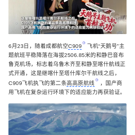
6月23日，随着成都航空
C909
飞机“天鹅号”主
题航班平稳降落在海拔2506.85米的和静巴音布
鲁克机场，标志着乌鲁木齐至和静至喀什航线正
式开通，这是继喀什至塔什库尔干航线之后，
C909飞机执飞的第二条
高高原航线
，国产商
用飞机在复杂运行环境下的适应能力再获验证。