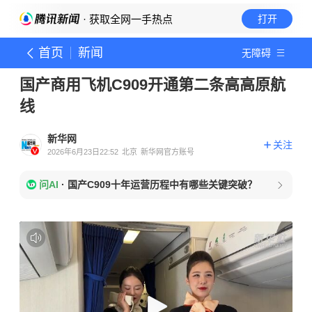
· 获取全网一手热点
打开
首页
新闻
无障碍
国产商用飞机C909开通第二条高高原航
线
新华网
关注
2026年6月23日22:52
北京
新华网官方账号
问AI
·
国产C909十年运营历程中有哪些关键突破？