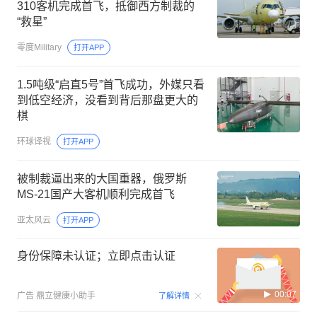
310客机完成首飞，抵御西方制裁的
“救星”
零度Military
打开APP
1.5吨级“启直5号”首飞成功，外媒只看
到低空经济，没看到背后那盘更大的
棋
环球译视
打开APP
被制裁逼出来的大国重器，俄罗斯
MS‑21国产大客机顺利完成首飞
亚太风云
打开APP
身份保障未认证；立即点击认证
00:07
广告
鼎立健康小助手
了解详情