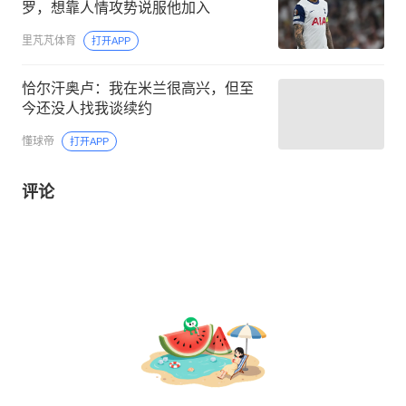
罗，想靠人情攻势说服他加入
里芃芃体育
打开APP
恰尔汗奥卢：我在米兰很高兴，但至
今还没人找我谈续约
懂球帝
打开APP
评论