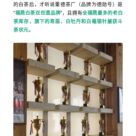
的白茶后，才听说董德茶厂（品牌为德勋号）是
“
福鼎白茶双世遗品牌
”，且拥有
全福鼎最多的老白
茶库存，旗下的寿眉、白牡丹和白毫银针屡获斗
茶状元。