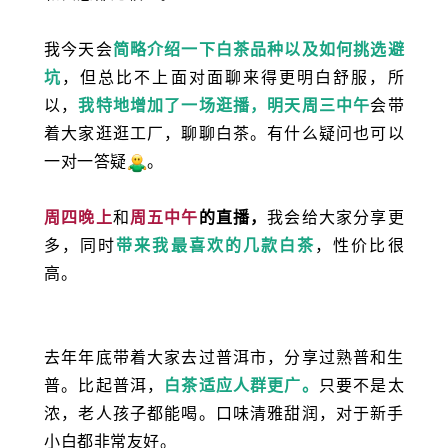
我今天会
简略介绍一下白茶品种以及如何挑选避
坑
，但总比不上面对面聊来得更明白舒服，所
以，
我特地增加了一场逛播，明天周三中午
会带
着大家逛逛工厂，聊聊白茶。
有什么疑问也可以
一对一答疑
。
周四晚上
和
周五中午
的直播，
我会给大家分享更
多，同时
带来我最喜欢的几款白茶
，性价比很
高。
去年年底带着大家去过普洱市，分享过熟普和生
普。比起普洱，
白茶适应人群更广。
只要不是太
浓，老人孩子都能喝。口味清雅甜润，对于新手
小白都非常友好。