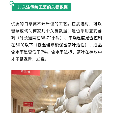
3. 关注传统工艺的关键数据
优质的白茶离不开严谨的工艺。在挑选时，可以
留意或询问商家几个关键数据：是否采用复式萎
凋（时长通常在
36-72
小时）、干燥温度是否控制
在
60
℃以下（低温慢烘能保留茶叶活性）、成品
含水率是否低于
7%
。含水率达标，茶叶在存放中
才不易返青、发霉。