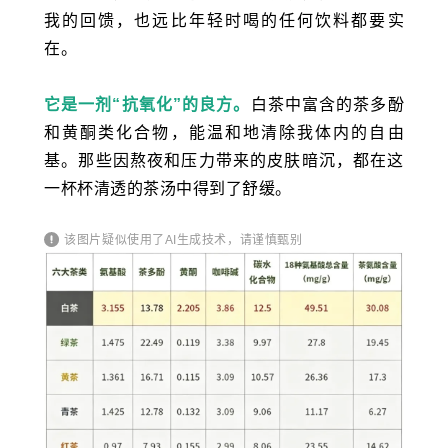
我的回馈，也远比年轻时喝的任何饮料都要实
在。
它是一剂“抗氧化”的良方。
白茶中富含的
茶多酚
和
黄酮类化合物
，能温和地清除我体内的自由
基。那些因熬夜和压力带来的皮肤暗沉，都在这
一杯杯清透的茶汤中得到了舒缓。
该图片疑似使用了AI生成技术，请谨慎甄别