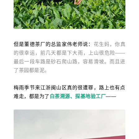
但是董德茶厂的总监家伟老师说：
花生妈，你真
的很幸运，前几天都是下大雨，上山很危险——
最后一段车路是砂石爬山路，容易滑坡。而且进
了茶园都是泥。
梅雨季节来江浙闽山区真的很遭罪，路上也有点
难走，都是为了
白茶溯源、探基地验工厂
——