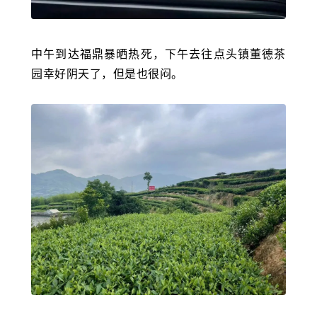
中午到达福鼎暴晒热死，下午去往点头镇董德茶
园幸好阴天了，但是也很闷。