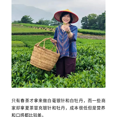
只有春茶才拿来做
白毫银针
和白牡丹，而一些商
家却拿夏茶冒充银针和牡丹，成本很低但是营养
和口感都比较差。