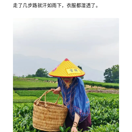
走了几步路就汗如雨下，衣服都湿透了。