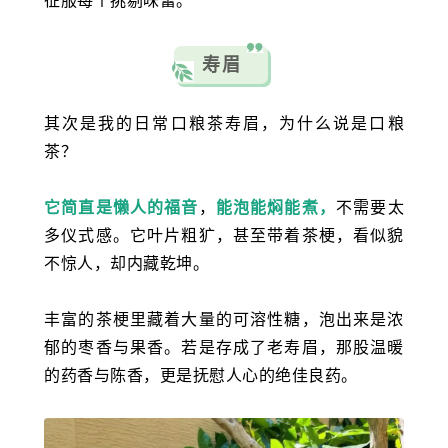
征服每个挑剔味蕾。
寿眉
其次是我的日常口粮茶寿眉，为什么说是口粮
茶？
它简直是懒人的福音
，
能泡能焖能煮，
不
需要太
多仪式感。它叶片粗犷，甚至带着茶梗，看似貌
不惊人，却内藏乾坤。
丰富的茶梗里藏着大量的可溶性糖，泡出来是浓
郁的枣香与果香。若是存成了老寿眉，那股温暖
的药香与陈香，更是抚慰人心的绝佳良药。