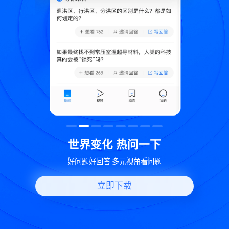
致
世界变化 热问一下
好问题好回答 多元视角看问题
立即下载