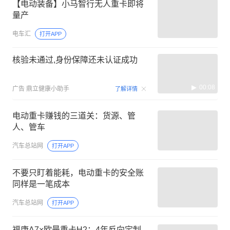
【电动装备】小马智行无人重卡即将
量产
电车汇
打开APP
核验未通过,身份保障还未认证成功
00:08
广告
鼎立健康小助手
了解详情
电动重卡赚钱的三道关：货源、管
人、管车
汽车总站网
打开APP
不要只盯着能耗，电动重卡的安全账
同样是一笔成本
汽车总站网
打开APP
福康A7×欧曼重卡H2：4年反向定制，