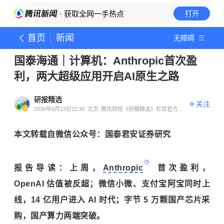
· 获取全网一手热点
打开
首页
新闻
无障碍
国泰海通｜计算机：Anthropic首次盈
利，两大超级应用开启AI原生之路
研报精选
关注
2026年6月23日22:35
北京
腾讯财经《研报精选》栏目官方账
号
本文转载自微信公众号：国泰君安证券研究
报告导读：上周，
Anthropic
首次盈利，
OpenAI 估值被反超；微信小微、支付宝阿宝同时上
线，14 亿用户进入 AI 时代；字节 5 万颗国产芯片采
购，国产算力两端突破。