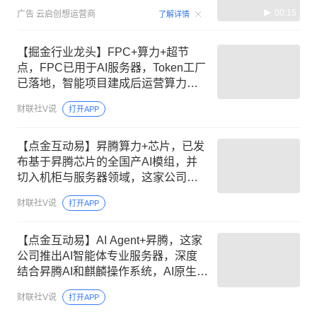
00:15
广告
云启创想运营商
了解详情
【掘金行业龙头】FPC+算力+超节
点，FPC已用于AI服务器，Token工厂
已落地，智能项目建成后运营算力不
少于4万P，这家公司布局并成功研发
财联社V说
打开APP
国产超节点系统
【点金互动易】昇腾算力+芯片，已发
布基于昇腾芯片的全国产AI模组，并
切入机柜与服务器领域，这家公司第
一代智能无线电基带芯片已在无人装
财联社V说
打开APP
备应用
【点金互动易】AI Agent+昇腾，这家
公司推出AI智能体专业服务器，深度
结合昇腾AI和麒麟操作系统，AI原生与
国产化深度融合赋能400+金融机构
财联社V说
打开APP