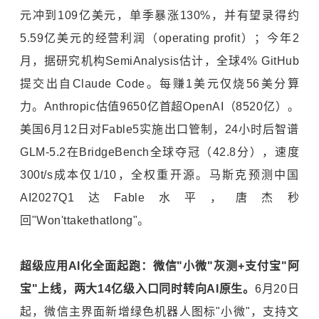
元冲到109亿美元，单季暴涨130%，并有望录得约
5.59亿美元的经营利润（operating profit）；今年2
月，据研究机构SemiAnalysis估计，全球4% GitHub
提交出自Claude Code。每赚1美元仅烧56美分算
力。Anthropic估值9650亿首超OpenAI（8520亿）。
美国6月12日对Fable5实施出口管制，24小时后智谱
GLM-5.2在BridgeBench全球夺冠（42.8分），速度
300t/s成本仅1/10，全权重开源。马斯克预测中国
AI2027Q1达Fable水平，唐杰秒
回"Won'ttakethatlong"。
超级应用AI
化全面起跑：微信"
小微"
灰测+
支付宝"
阿
宝"
上线，两大14
亿级入口同时转向AI
原生。
6月20日
起，微信主界面新增绿色机器人图标"小微"，支持文