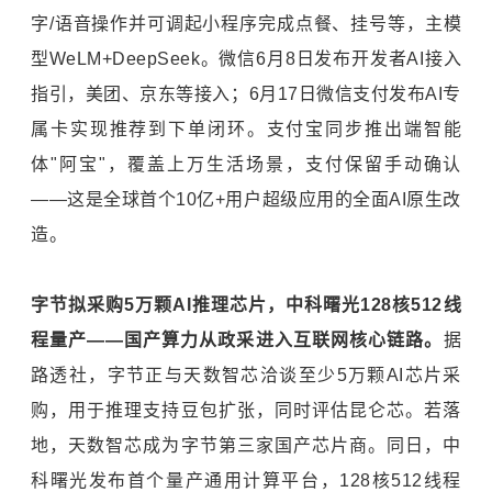
字/语音操作并可调起小程序完成点餐、挂号等，主模
型WeLM+DeepSeek。微信6月8日发布开发者AI接入
指引，美团、京东等接入；6月17日微信支付发布AI专
属卡实现推荐到下单闭环。支付宝同步推出端智能
体"阿宝"，覆盖上万生活场景，支付保留手动确认
——这是全球首个10亿+用户超级应用的全面AI原生改
造。
字节拟采购5
万颗AI
推理芯片，中科曙光128
核512
线
程量产——
国产算力从政采进入互联网核心链路。
据
路透社，字节正与天数智芯洽谈至少5万颗AI芯片采
购，用于推理支持豆包扩张，同时评估昆仑芯。若落
地，天数智芯成为字节第三家国产芯片商。同日，中
科曙光发布首个量产通用计算平台，128核512线程