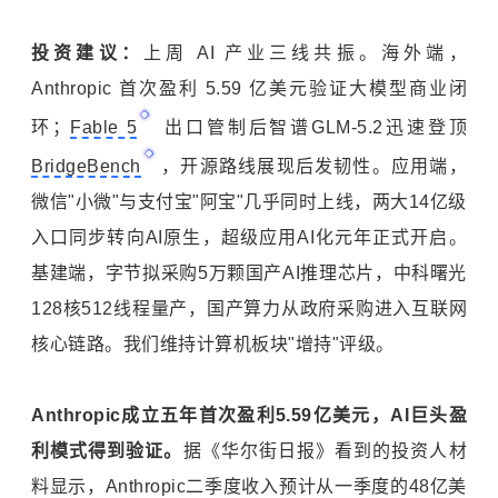
投资建议：
上周 AI 产业三线共振。海外端，
Anthropic 首次盈利 5.59 亿美元验证大模型商业闭
环；
Fable 5
出口管制后智谱GLM-5.2迅速登顶
BridgeBench
，开源路线展现后发韧性。应用端，
微信"小微"与支付宝"阿宝"几乎同时上线，两大14亿级
入口同步转向AI原生，超级应用AI化元年正式开启。
基建端，字节拟采购5万颗国产AI推理芯片，中科曙光
128核512线程量产，国产算力从政府采购进入互联网
核心链路。我们维持计算机板块"增持"评级。
Anthropic
成立五年首次盈利5.59
亿美元，AI
巨头盈
利模式得到验证。
据《华尔街日报》看到的投资人材
料显示，Anthropic二季度收入预计从一季度的48亿美