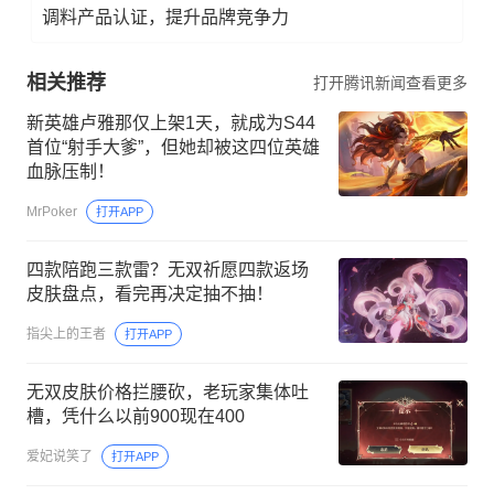
调料产品认证，提升品牌竞争力
相关推荐
打开腾讯新闻查看更多
新英雄卢雅那仅上架1天，就成为S44
首位“射手大爹”，但她却被这四位英雄
血脉压制！
MrPoker
打开APP
四款陪跑三款雷？无双祈愿四款返场
皮肤盘点，看完再决定抽不抽！
指尖上的王者
打开APP
无双皮肤价格拦腰砍，老玩家集体吐
槽，凭什么以前900现在400
爱妃说笑了
打开APP