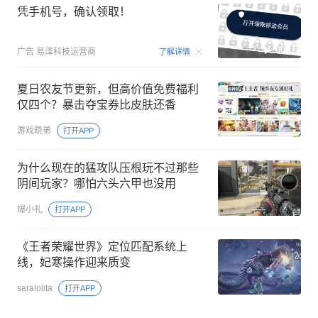
凭手机号，确认领取！
00:15
广告
易泽科技运营商
了解详情
夏日农友节更新，但高价值免费福利
仅四个？暴击夺宝券比皮肤还香
游戏晓弟
打开APP
为什么现在的猛攻队压根玩不过那些
阴间玩家？哪怕六头六甲也没用
爆小礼
打开APP
《王者荣耀世界》定位匹配系统上
线，妃寒操作迎来质变
saralolita
打开APP