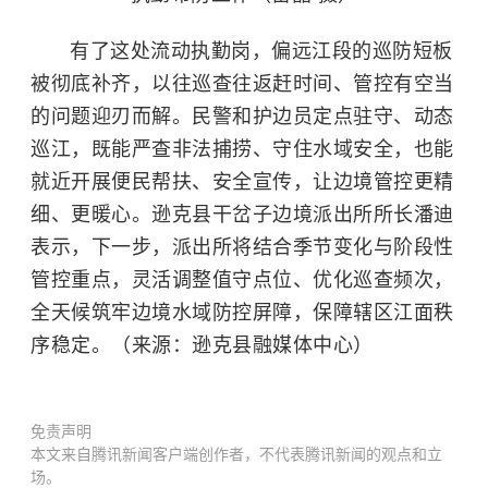
有了这处流动执勤岗，偏远江段的巡防短板
被彻底补齐，以往巡查往返赶时间、管控有空当
的问题迎刃而解。民警和护边员定点驻守、动态
巡江，既能严查非法捕捞、守住水域安全，也能
就近开展便民帮扶、安全宣传，让边境管控更精
细、更暖心。逊克县干岔子边境派出所所长潘迪
表示，下一步，派出所将结合季节变化与阶段性
管控重点，灵活调整值守点位、优化巡查频次，
全天候筑牢边境水域防控屏障，保障辖区江面秩
序稳定。（来源：逊克县融媒体中心）
免责声明
本文来自腾讯新闻客户端创作者，不代表腾讯新闻的观点和立
场。