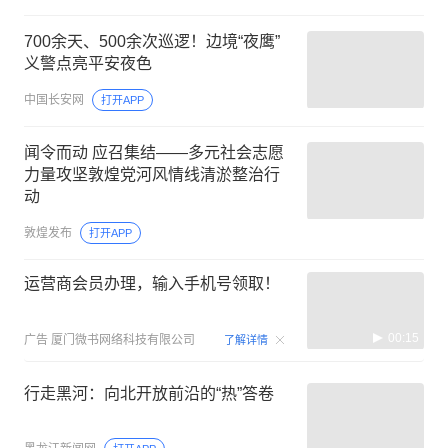
700余天、500余次巡逻！边境“夜鹰”
义警点亮平安夜色
中国长安网
打开APP
闻令而动 应召集结——多元社会志愿
力量攻坚敦煌党河风情线清淤整治行
动
敦煌发布
打开APP
运营商会员办理，输入手机号领取！
00:15
广告
厦门微书网络科技有限公司
了解详情
行走黑河：向北开放前沿的“热”答卷