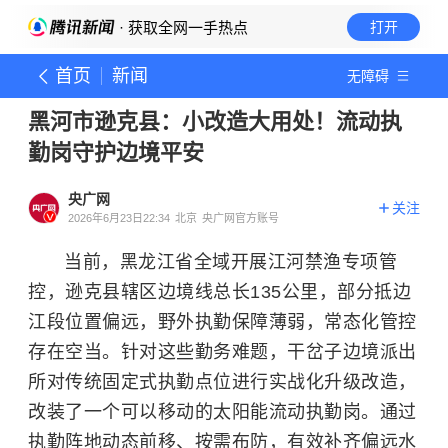
· 获取全网一手热点
打开
首页
新闻
无障碍
黑河市逊克县：小改造大用处！流动执
勤岗守护边境平安
央广网
关注
2026年6月23日22:34
北京
央广网官方账号
当前，黑龙江省全域开展江河禁渔专项管
控，逊克县辖区边境线总长135公里，部分抵边
江段位置偏远，野外执勤保障薄弱，常态化管控
存在空当。针对这些勤务难题，干岔子边境派出
所对传统固定式执勤点位进行实战化升级改造，
改装了一个可以移动的太阳能流动执勤岗。通过
执勤阵地动态前移、按需布防，有效补齐偏远水