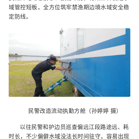
域管控短板，全方位筑牢禁渔期边境水域安全稳
定防线。
民警改造流动执勤方舱（孙婷婷 摄）
以往民警和护边员巡查偏远江段路途远、耗
时长，不少偏僻水域没法长时间驻守，容易出现