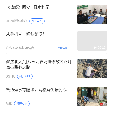
《热线》回复 | 县水利局
萧县融媒体中心
打开APP
凭手机号，确认领取！
00:15
广告
易泽科技运营商
了解详情
聚焦北大荒|八五九农场抢修故障路灯
点亮民心之路
央广网
打开APP
管道返水存隐患，网格解忧暖民心
扬眼
打开APP