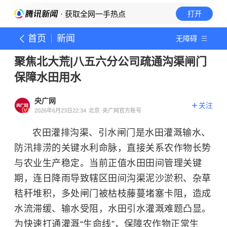
· 获取全网一手热点
打开
首页
新闻
无障碍
聚焦北大荒|八五六分公司疏通沟渠闸门
保障水田用水
央广网
关注
2026年6月23日22:34
北京
央广网官方账号
农田灌排沟渠、引水闸门是水田灌溉输水、
防汛排涝的关键水利命脉，直接关系农作物长势
与农业生产稳定。当前正值水田田间管理关键
期，连日降雨导致辖区田间沟渠泥沙淤积、杂草
秸秆堆积，多处闸门被枯枝藤蔓堵塞卡阻，造成
水流滞缓、输水受阻，水田引水灌溉难题凸显。
为快速打通灌溉“生命线”，保障农作物正常生