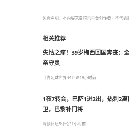
免责声明：本内容来自腾讯平台创作者，不代表
相关推荐
失怙之痛！39岁梅西回国奔丧：全
亲守灵
叶青足球世界
44评论
19小时前
1夜7转会，巴萨1进2出，热刺2
卫，巴黎补门将
峰顶体坛
5评论
21小时前