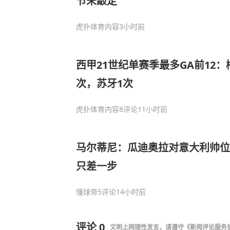
节未敲定
虎扑体育内容
3小时前
西甲21世纪单赛季最多GA前12：
次，苏牙1次
虎扑体育内容
8评论
11小时前
马尔蒂尼：瓜迪奥拉对意大利帅位
只差一步
懂球帝
5评论
14小时前
评论
0
文明上网理性发言，请遵守
《新闻评论服务