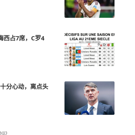
梅西占7席，C罗4
十分心动，离点头
协议》