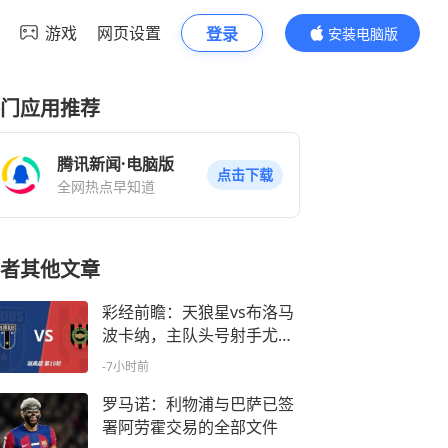
游戏
网页设置
登录
安装电脑版
内容更精彩
门应用推荐
腾讯新闻·电脑版
点击下载
全网热点早知道
者其他文章
彩经前瞻：天狼星vs布洛马
波卡纳，主队头号射手尤尔
缺阵
-7小时前
罗马诺：利物浦与巴萨已签
署阿劳霍交易的全部文件