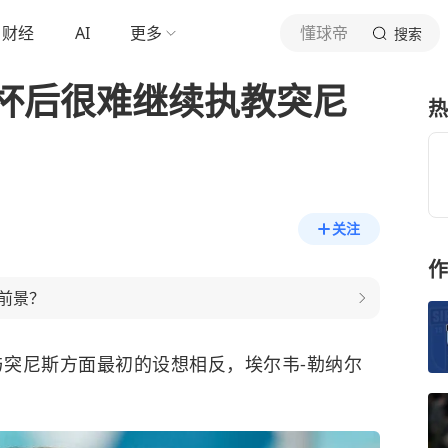
财经
AI
更多
懂球帝
搜索
杯后很难继续执教突尼
热
关注
作
前景？
媒。与突尼斯方面最初的设想相反，埃尔韦-勒纳尔