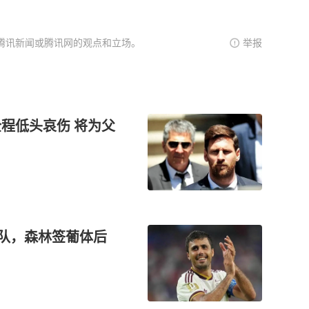
腾讯新闻或腾讯网的观点和立场。
举报
程低头哀伤 将为父
离队，森林签葡体后