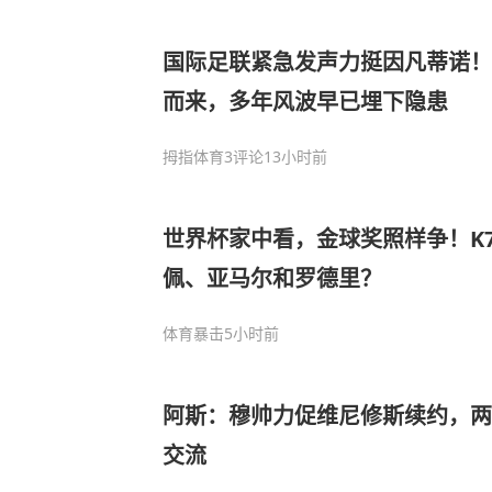
国际足联紧急发声力挺因凡蒂诺！
而来，多年风波早已埋下隐患
拇指体育
3评论
13小时前
世界杯家中看，金球奖照样争！K
佩、亚马尔和罗德里？
体育暴击
5小时前
阿斯：穆帅力促维尼修斯续约，两
交流