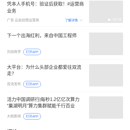
凭本人手机号：验证后获取！#运营商
业务
00:15
广告
云启创想运营商
了解详情
下一个出海红利，来自中国工程师
刘润商学
打开APP
大平台：为什么头部企业都爱往双流
走？
双流发布
打开APP
活力中国调研行|每秒1.2亿亿次算力
“巢湖明月”算力集群赋能千行百业
大皖新闻
打开APP