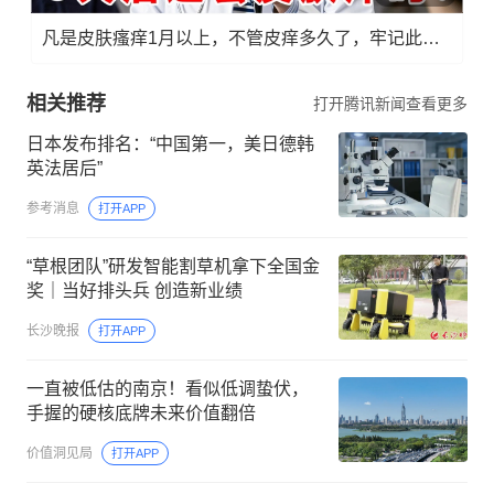
凡是皮肤瘙痒1月以上，不管皮痒多久了，牢记此法，快！准！狠！
相关推荐
打开腾讯新闻查看更多
日本发布排名：“中国第一，美日德韩
英法居后”
参考消息
打开APP
“草根团队”研发智能割草机拿下全国金
奖｜当好排头兵 创造新业绩
长沙晚报
打开APP
一直被低估的南京！看似低调蛰伏，
手握的硬核底牌未来价值翻倍
价值洞见局
打开APP