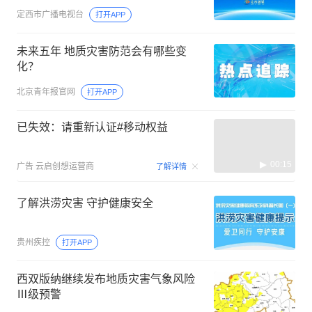
定西市广播电视台
打开APP
未来五年 地质灾害防范会有哪些变
化？
北京青年报官网
打开APP
已失效：请重新认证#移动权益
00:15
广告
云启创想运营商
了解详情
了解洪涝灾害 守护健康安全
贵州疾控
打开APP
西双版纳继续发布地质灾害气象风险
Ⅲ级预警