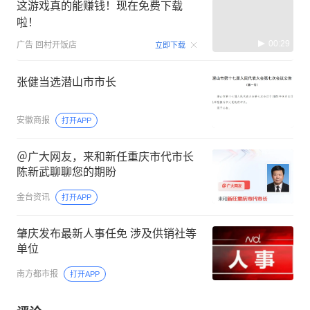
这游戏真的能赚钱！现在免费下载
啦！
00:29
广告
回村开饭店
立即下载
张健当选潜山市市长
安徽商报
打开APP
＠广大网友，来和新任重庆市代市长
陈新武聊聊您的期盼
金台资讯
打开APP
肇庆发布最新人事任免 涉及供销社等
单位
南方都市报
打开APP