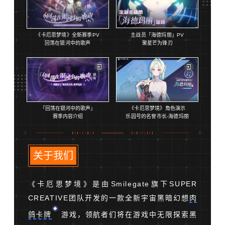
《卡厄思梦境》全新赛季PV
主战员「海德玛丽」PV
回荡在银河中的歌声
聚星芒为锋刃
「回荡在银河中的歌声」
《卡厄思梦境》角色演示
赛季内容介绍
乐园号的名誉市长-海德玛丽
关于我们
《卡厄思梦境》是由Smilegate旗下SUPER
CREATIVE团队开发的一款全新宇宙黑暗幻想
肉
鸽卡牌
游戏，领航者们将在游戏中无限探索黑