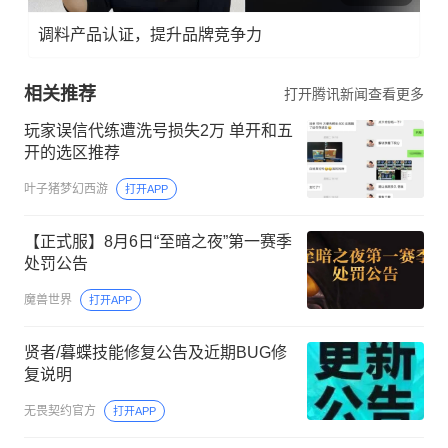
调料产品认证，提升品牌竞争力
相关推荐
打开腾讯新闻查看更多
玩家误信代练遭洗号损失2万 单开和五
开的选区推荐
叶子猪梦幻西游
打开APP
【正式服】8月6日“至暗之夜”第一赛季
处罚公告
魔兽世界
打开APP
贤者/暮蝶技能修复公告及近期BUG修
复说明
无畏契约官方
打开APP