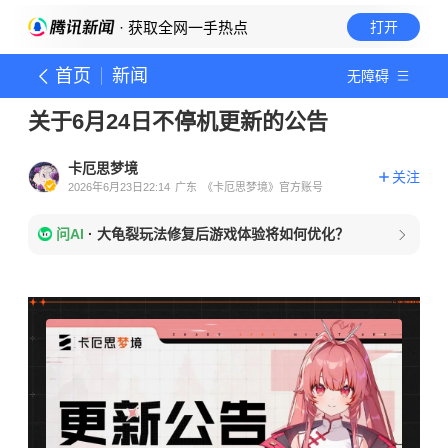
· 获取全网一手热点
打开
首页
新闻
无障碍
关于6月24日不停机更新的公告
卡厄思梦境
关注
2026年6月23日22:14
广东
《卡厄思梦境》官方账号
问AI
·
大龟裂玩法修复后游戏体验将如何优化？