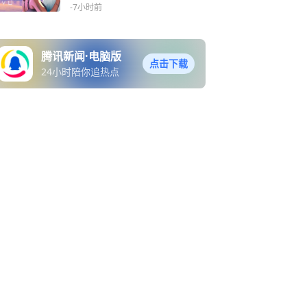
超80亿美元
-7小时前
腾讯新闻·电脑版
点击下载
24小时陪你追热点