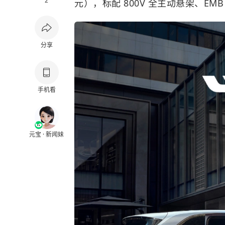
2
元），标配 800V 全主动悬架、EM
分享
手机看
元宝 · 新闻妹