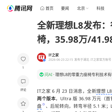
首页
要闻
北京
科技
全新理想L8发布
椅，35.98万/41.
IT之家
2026-06-23 22:15
发布于
湖北
IT之家官方账号
1
问AI
·
理想L8的零重力座椅专利技术
评论
IT之家 6 月 23 日消息，全新
理想 L8
两个版本
，Ultra 版 36.98 万元
盘
、后轮转向，转弯半径 5.1 米；Liv