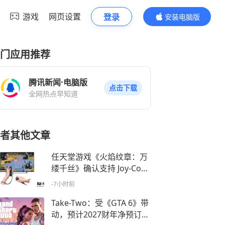
游戏
网页设置
登录
安装电脑版
内容更精彩
门应用推荐
腾讯新闻·电脑版
点击下载
全网热点早知道
者其他文章
任天堂游戏《火焰纹章：万
缕千丝》确认支持 Joy-Con
2 鼠标模式
-7小时前
Take-Two：受《GTA 6》带
动，预计2027财年净预订额