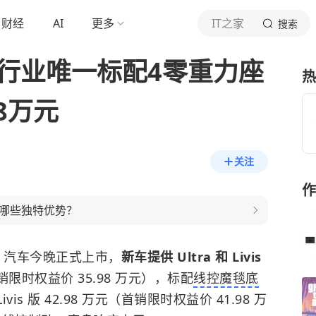
财经
AI
更多
IT之家
搜索
：行业唯一标配4零重力座
热
98万元
关注
作
有哪些独特优势？
汽车今晚正式上市，
新车提供 Ultra 和 Livis
（首销限时权益价 35.98 万元），标配
线控魔毯底
is 版 42.98 万元（首销限时权益价 41.98 万