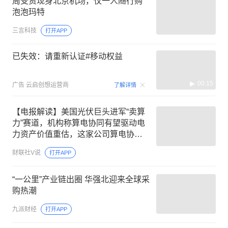
周受资现身北京机场，仅一人随行购
泡泡玛特
三言科技
打开APP
已失效：请重新认证#移动权益
00:15
广告
云启创想运营商
了解详情
【电报解读】美国光伏巨头进军“卖算
力”赛道，机构称算电协同有望驱动电
力资产价值重估，这家公司算电协同
一期项目已交付
财联社V说
打开APP
“一公里”产业链出圈 华强北迎来全球采
购热潮
九派财经
打开APP