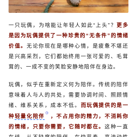
一只玩偶，
为啥
能让年轻人如此
“
上头
”
？
更多
是因为玩偶
提供
了
一种
珍贵的“
无条件
”
的情绪
价值。
无论你现在是哪种心情，是疲惫不堪还
是兴高采烈，它们都
始终用
一张可爱的、
毛茸
茸的
、一成不变的
笑脸安静地
陪伴在身边。
玩偶，似乎在重新定义何为陪伴。传统的陪伴
意味着人与人的共处，需要协调时间、照顾情
绪、维系关系，成本不低。
而玩偶提供的是一
种
轻量化陪伴
，不占用你的精力，不消耗你
的情绪，只要你需要，它随时都在。
这种一直