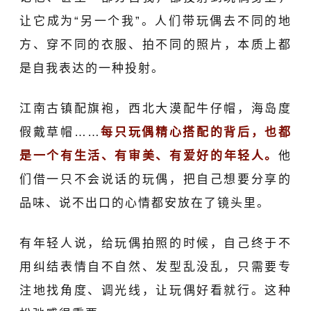
让它成为“另一个我”。
人们带
玩偶
去不同的地
方、
穿
不同的
衣服、拍
不同的
照片，本质上都
是自我表达的一种投射。
江南古镇配旗袍，西北大漠配牛仔帽，海岛度
假戴草帽
……
每只玩偶
精心搭配
的背后，
也
都
是
一个
有生活、
有审美、有
爱好
的年轻人。
他
们借一只不会说话的玩偶，把自己
想要分享
的
品味
、
说不出口的心情都
安放在
了
镜头里。
有年轻人说，给玩偶拍照的时候，自己终于不
用纠结表情自不自然
、
发型乱没乱，只需要专
注地找角度、调光线，让玩偶好看就行。
这种