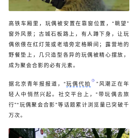
高铁车厢里，玩偶被安置在靠窗位置，“眺望”
窗外风景；古城石板路上，有人蹲下身，让玩
偶依偎在红灯笼或老墙旁定格瞬间；露营地的
野餐垫上，几只造型各异的玩偶被精心摆放，
成为聚会合影的
必有元素
。
据北京青年报报道，“
玩偶代拍
”风潮正在年
轻人中悄然兴起。社交平台上，“带玩偶去旅
行”“玩偶聚会合影”等话题累计浏览量已突破千
万次。