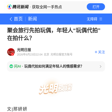
· 获取全网一手热点
打开
首页
新闻
无障碍
聚会旅行先拍玩偶，年轻人“玩偶代拍”
在拍什么？
光明日报
关注
2026年6月23日22:04
北京
光明日报官方账号
问AI
·
玩偶代拍如何满足年轻人的情感需求？
文|邢妍妍