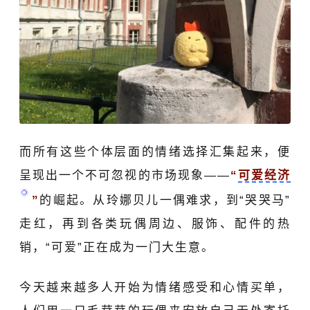
而所有这些个体层面的情绪选择汇集起来，便
呈现
出一个不可忽视的市场现象——
“
可爱经济
”
的崛起。从
玲娜贝儿
一偶难求，到“哭哭马”
走红，再到各类玩偶周边、服饰、配件的热
销，“可爱”正在成为一门大生意。
今天越来越多人开始为
情绪
感受
和心情
买单
，