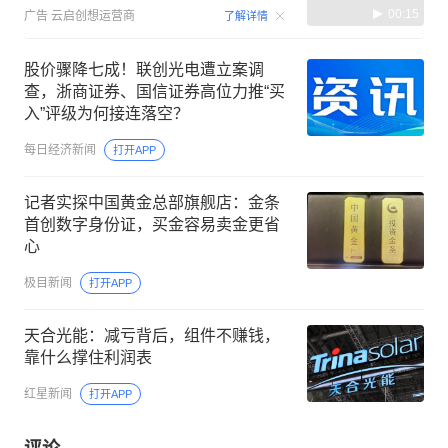
00:15
广告
云启创想运营商
了解详情
股价骤降七成！联创光电遭立案调
查，浙商证券、国信证券高位力推“买
入”评级为何接连落空？
每日经济新闻
打开APP
记者实探中国黄金总部旗舰店：金条
首创数字身份证，买金容易卖金更省
心
极目新闻
打开APP
天合光能：减亏背后，组件不赚钱，
靠什么撑住利润表
红星新闻
打开APP