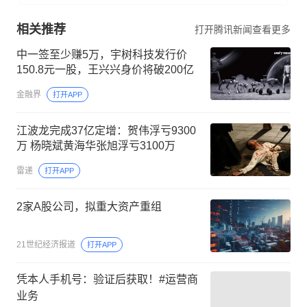
相关推荐
打开腾讯新闻查看更多
中一签至少赚5万，宇树科技发行价
150.8元一股，王兴兴身价将破200亿
金融界
打开APP
江波龙完成37亿定增：贺伟浮亏9300
万 杨晓斌黄海华张旭浮亏3100万
雷递
打开APP
2家A股公司，拟重大资产重组
21世纪经济报道
打开APP
凭本人手机号：验证后获取！#运营商
业务