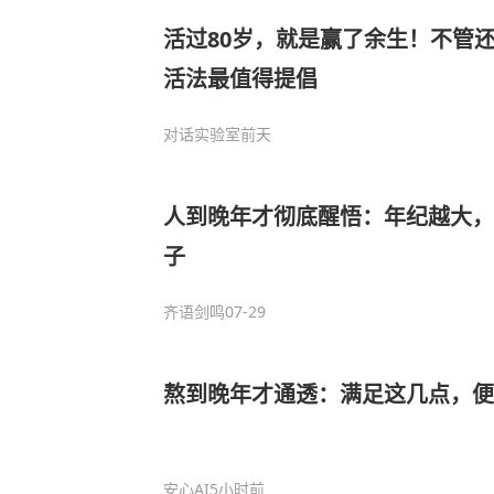
活过80岁，就是赢了余生！不管
活法最值得提倡
对话实验室
前天
人到晚年才彻底醒悟：年纪越大，
子
齐语剑鸣
07-29
熬到晚年才通透：满足这几点，便
安心AI
5小时前