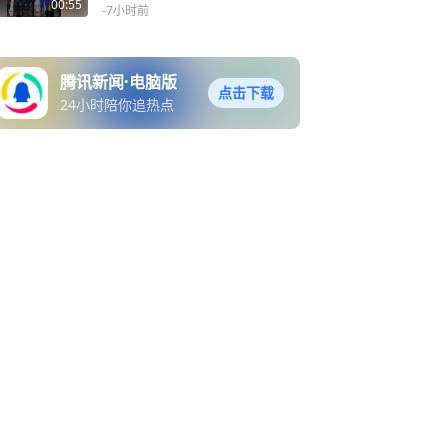
年轻人托起中国空间站，来
00:55
-7小时前
看看他们是谁？2025年7
月，在第17届影响世界华人
盛典上，中国空间站青年建
腾讯新闻·电脑版
设者团队荣获“影响世界华人
点击下载
24小时陪你追热点
大奖”，“八大系统”首次同台
接受荣誉，中国载人航天工
程副总设计师、航天英雄杨
利伟为他们颁奖，2026年8
月12日北京，“世界因你而
美丽——第18届影响世界华
人盛典”再度启幕，展现华人
风采、凝聚华人力量，与全
球华人共赴荣光盛宴