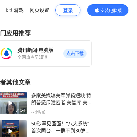
游戏
网页设置
登录
安装电脑版
内容更精彩
门应用推荐
腾讯新闻·电脑版
点击下载
全网热点早知道
者其他文章
多家美媒曝美军弹药短缺 特
朗普怒斥泄密者 美智库:美
军弹药或难支撑大国战争
01:54
-7小时前
50秒罕见画面！“八大系统”
首次同台，一群不到30岁的