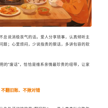
不总说消极丧气的话。爱人分享琐事，认真倾听主
问题；心里烦闷，少说指责的狠话，多讲包容的软
用的“废话”，恰恰是维系亲情最珍贵的纽带，让家
，不翻旧账、不揪对错