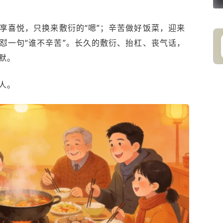
享喜悦，只换来敷衍的“嗯”；辛苦做好饭菜，迎来
怼一句“谁不辛苦”。长久的敷衍、抬杠、丧气话，
默。
人。