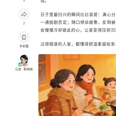
话。
3
日子里最扫兴的瞬间比比皆是：满心分
一通挑剔否定；随口倾诉疲惫，反倒被
2
会慢慢冷却彼此的心，让家变得压抑沉
过得顺遂的人家，都懂得把温柔留给亲
手机看
元宝 · 新闻妹