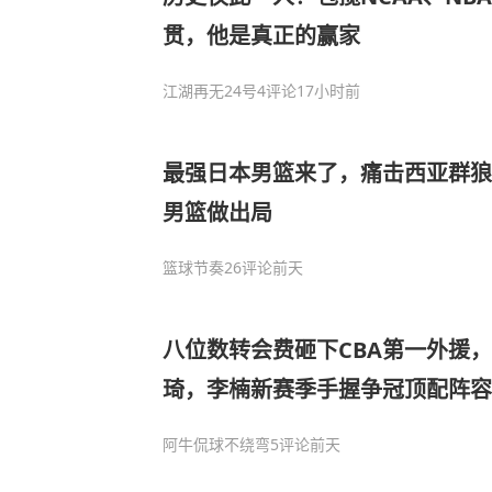
贯，他是真正的赢家
江湖再无24号
4评论
17小时前
最强日本男篮来了，痛击西亚群狼
男篮做出局
篮球节奏
26评论
前天
八位数转会费砸下CBA第一外援
琦，李楠新赛季手握争冠顶配阵容
阿牛侃球不绕弯
5评论
前天