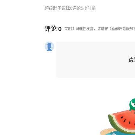
超级胖子说球
6评论
5小时前
评论
0
文明上网理性发言，请遵守
《新闻评论服务
请