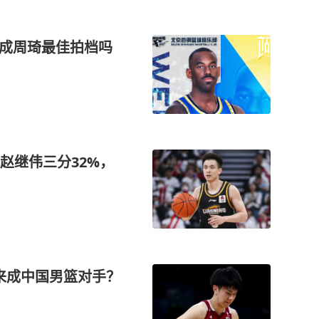
能成周琦最佳拍档吗
%赵继伟三分32%，
未来成中国男篮对手？