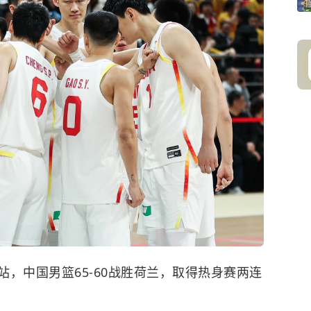
站，中国男篮65-60战胜荷兰，取得热身赛两连