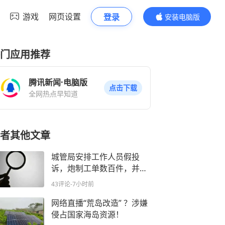
游戏
网页设置
登录
安装电脑版
内容更精彩
门应用推荐
腾讯新闻·电脑版
点击下载
全网热点早知道
者其他文章
城管局安排工作人员假投
诉，炮制工单数百件，并在
办结后回复“满意”，借此虚
43评论
-7小时前
增群众投诉满意率，官方通
报：相关责任人已被处理
网络直播“荒岛改造” ？涉嫌
侵占国家海岛资源！