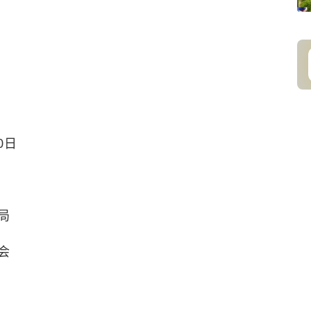
0日
局
会