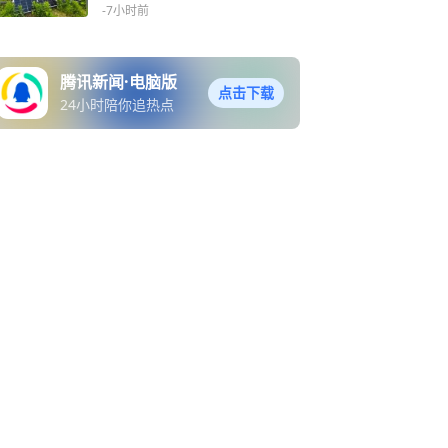
-7小时前
腾讯新闻·电脑版
点击下载
24小时陪你追热点